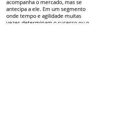
acompanha o mercado, mas se
antecipa a ele. Em um segmento
onde tempo e agilidade muitas
vezes determinam o sucesso ou o
fracasso de uma operação, essa
vantagem competitiva é crucial.
No entanto, a tecnologia por si só
não faz milagres. É fundamental
que a cultura analítica esteja
presente em todos os níveis do
negócio. Isso envolve capacitar
equipes, desenvolver habilidades
de leitura e interpretação de dados
e garantir que as informações
coletadas sejam convertidas em
ações práticas.
Muitos pequenos empreendedores
ainda acreditam que esse universo
está fora do seu alcance, mas hoje