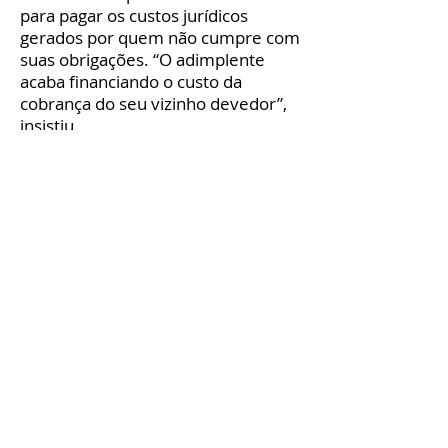
para pagar os custos jurídicos
gerados por quem não cumpre com
suas obrigações. “O adimplente
acaba financiando o custo da
cobrança do seu vizinho devedor”,
insistiu.
O advogado destacou que a opção
pela cobrança extrajudicial,
conhecida como “amigável”, que é
mais rápida e barata, favorece a
manutenção do fluxo de caixa do
condomínio. Ao proibir o repasse
desses custos, estimula-se a
judicialização excessiva e retira-se a
eficácia da gestão administrativa.
Spimpolo defendeu que a
comunidade condominial deve
estar alerta para que a convenção